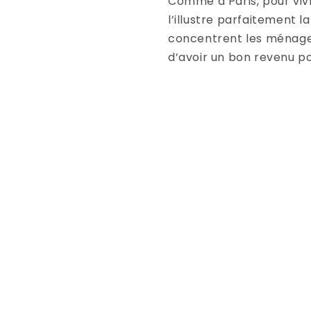
Comme à Paris, pour viv
l’illustre parfaitement l
concentrent les ménages 
d’avoir un bon revenu p