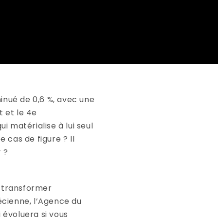
minué de 0,6 %, avec une
 et le 4e
i matérialise à lui seul
 cas de figure ? Il
 ?
t transformer
écienne, l’Agence du
 évoluera si vous