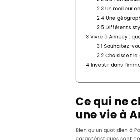
2.3
Un meilleur e
2.4
Une géograph
2.5
Différents sty
3
Vivre à Annecy : que
3.1
Souhaitez-vou
3.2
Choisissez le
4
Investir dans l’immo
Ce qui ne c
une vie à 
Bien qu’un quotidien à P
caractéristiques sont c