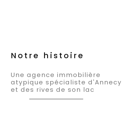
V
i
d
e
Notre histoire
o
Une agence immobilière
atypique spécialiste d'Annecy
et des rives de son lac