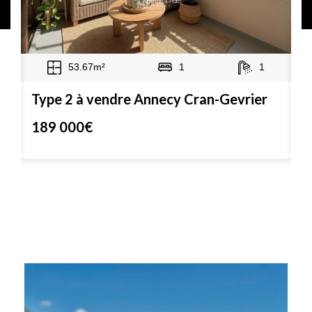
53.67m²
1
1
Type 2 à vendre Annecy Cran-Gevrier
T
189 000€
4