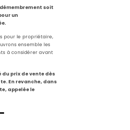
n démembrement soit
 pour un
ée.
 pour le propriétaire,
ouvrons ensemble les
nts à considérer avant
é du prix de vente dès
nte. En revanche, dans
te, appelée le
-