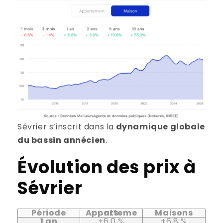
Sévrier s’inscrit dans la
dynamique globale
du bassin annécien
.
Évolution des prix à
Sévrier
Période
Appartements
Maisons
1 an
+6,0 %
+6,8 %