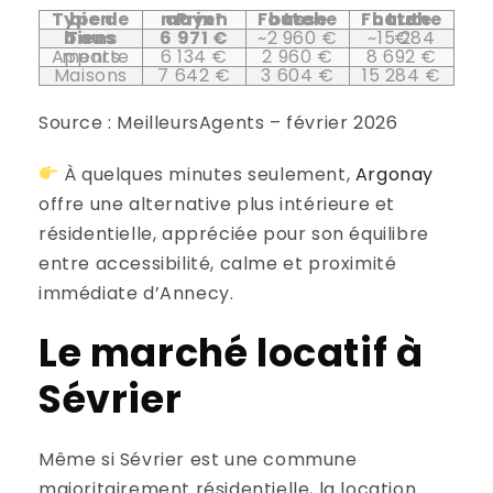
Type de bien
Prix moyen au m²
Fourchette basse
Fourchette haute
Tous biens
6 971 €
~2 960 €
~15 284 €
Appartements
6 134 €
2 960 €
8 692 €
Maisons
7 642 €
3 604 €
15 284 €
Source : MeilleursAgents – février 2026
À quelques minutes seulement,
Argonay
offre une alternative plus intérieure et
résidentielle, appréciée pour son équilibre
entre accessibilité, calme et proximité
immédiate d’Annecy.
Le marché locatif à
Sévrier
Même si Sévrier est une commune
majoritairement résidentielle, la location