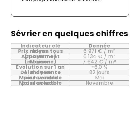
Sévrier en quelques chiffres
Indicateur clé
Donnée
Prix moyen tous biens
6 971 € / m²
Appartement (moyenne)
6 134 € / m²
Maison (moyenne)
7 642 € / m²
Évolution sur 1 an
+6,0 %
Délai de vente moyen
82 jours
Mois favorable pour vendre
Mai
Mois favorable pour acheter
Novembre