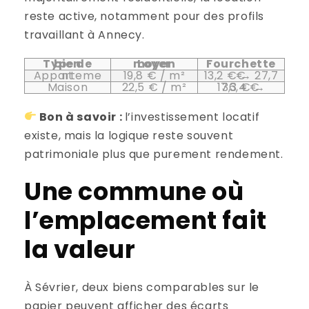
reste active, notamment pour des profils
travaillant à Annecy.
Type de bien
Loyer moyen
Fourchette
Appartement
19,8 € / m²
13,2 € → 27,7 €
Maison
22,5 € / m²
17,3 € → 36,4 €
Bon à savoir :
l’investissement locatif
existe, mais la logique reste souvent
patrimoniale plus que purement rendement.
Une commune où
l’emplacement fait
la valeur
À Sévrier, deux biens comparables sur le
papier peuvent afficher des écarts