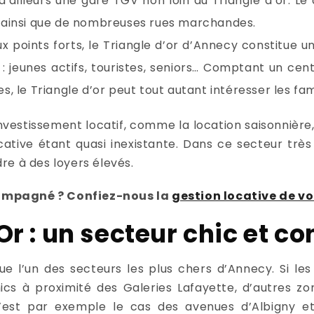
d’ailleurs une gare TGV non loin du Triangle d’or. L
 ainsi que de nombreuses rues marchandes.
points forts, le Triangle d’or d’Annecy constitue un
 : jeunes actifs, touristes, seniors… Comptant un cent
s, le Triangle d’or peut tout autant intéresser les fami
’investissement locatif, comme la location saisonnière
cative étant quasi inexistante. Dans ce secteur très 
re à des loyers élevés.
ompagné ? Confiez-nous la
gestion locative de vo
Or : un secteur chic et co
ue l’un des secteurs les plus chers d’Annecy. Si les
chics à proximité des Galeries Lafayette, d’autres 
’est par exemple le cas des avenues d’Albigny e