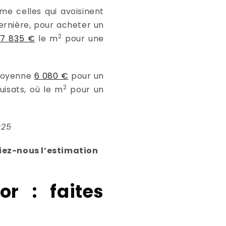
me celles qui avoisinent
ernière, pour acheter un
2
e
7 835 €
le m
pour une
moyenne
6 080 €
pour un
2
uisats, où le m
pour un
025
fiez-nous l’estimation
or : faites