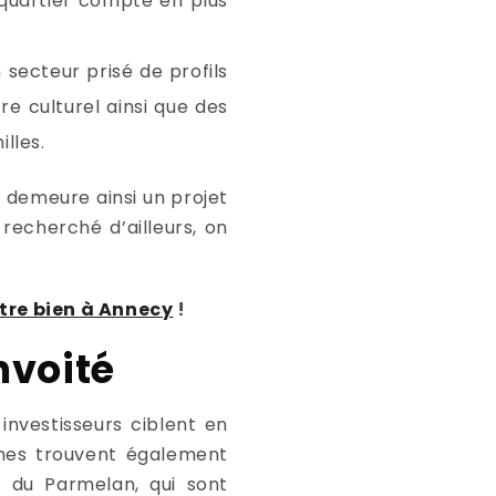
e quartier compte en plus
 secteur prisé de profils
re culturel ainsi que des
lles.
, demeure ainsi un projet
recherché d’ailleurs, on
tre bien à Annecy
!
nvoité
 investisseurs ciblent en
zones trouvent également
t du Parmelan, qui sont