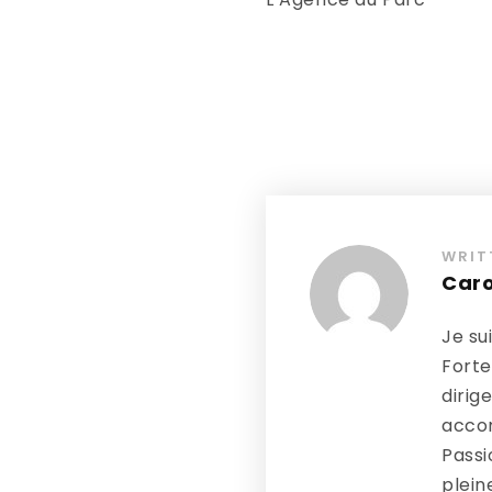
WRIT
Caro
Je su
Forte
dirig
accom
Passi
plein