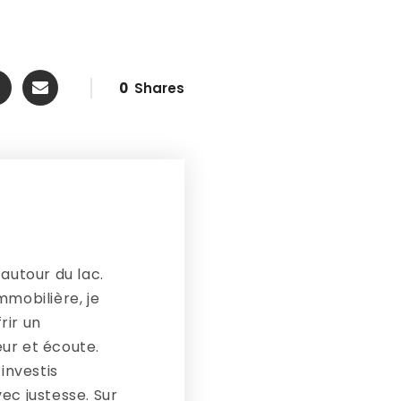
0
Shares
autour du lac.
mmobilière, je
rir un
ur et écoute.
investis
c justesse. Sur