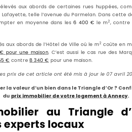
i élevés aux abords de certaines rues huppées, com
Lafayette, telle l’avenue du Parmelan. Dans cette d
2
compter en moyenne dans les
6 400 €
le m
, contr
2
és aux abords de l’Hôtel de Ville où le m
coûte en 
€ pour une maison
. C’est aussi le cas rue des Marq
55 €
contre
8 340 €
pour une maison.
Les prix de cet article ont été mis à jour le 07 avril 2
r la valeur d’un bien dans le Triangle d’Or ? Con
du
prix immobilier de votre logement à Annecy
.
obilier au Triangle d’
s experts locaux