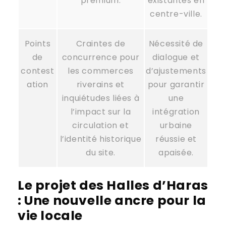
premium.
existantes en
centre-ville.
Points
Craintes de
Nécessité de
de
concurrence pour
dialogue et
contest
les commerces
d’ajustements
ation
riverains et
pour garantir
inquiétudes liées à
une
l’impact sur la
intégration
circulation et
urbaine
l’identité historique
réussie et
du site.
apaisée.
Le projet des Halles d’Haras
: Une nouvelle ancre pour la
vie locale