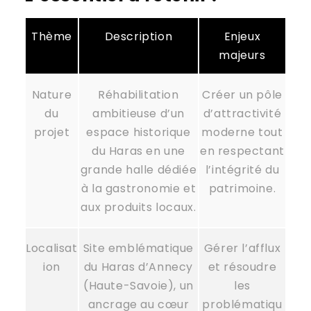
Thème
Description
Enjeux
majeurs
Nature
Réhabilitation
Créer un pôle
du
ambitieuse d’un
d’attractivité
projet
espace historique
moderne tout
du Haras en une
en respectant
grande halle dédiée
l’intégrité du
à la gastronomie et
patrimoine.
aux produits locaux.
Localisat
Site emblématique
Gérer l’afflux
ion
du Haras d’Annecy
et résoudre
(Haute-Savoie), un
les
ancrage au cœur
problématiqu