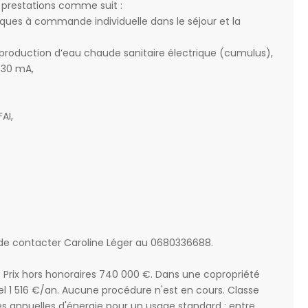
x prestations comme suit :
riques à commande individuelle dans le séjour et la
production d’eau chaude sanitaire électrique (cumulus),
 30 mA,
AI,
 de contacter Caroline Léger au 0680336688.
. Prix hors honoraires 740 000 €. Dans une copropriété
 1 516 €/an. Aucune procédure n'est en cours. Classe
s annuelles d'énergie pour un usage standard : entre