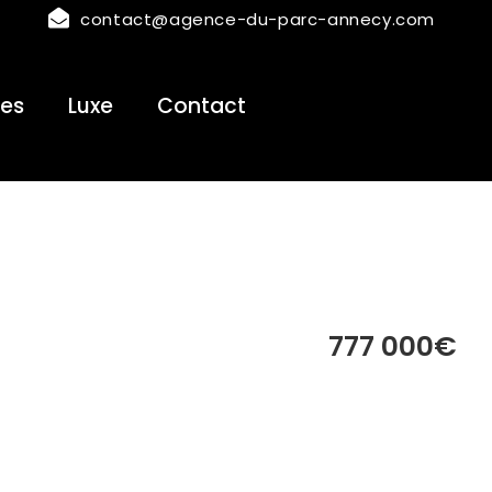
contact@agence-du-parc-annecy.com
es
Luxe
Contact
777 000€