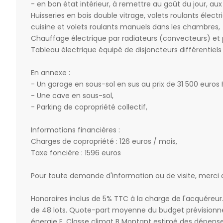
- en bon état intérieur, à remettre au goût du jour, au
Huisseries en bois double vitrage, volets roulants élect
cuisine et volets roulants manuels dans les chambres,
Chauffage électrique par radiateurs (convecteurs) et 
Tableau électrique équipé de disjoncteurs différentiels
En annexe :
- Un garage en sous-sol en sus au prix de 31 500 euros F
- Une cave en sous-sol,
- Parking de copropriété collectif,
Informations financières :
Charges de copropriété : 126 euros / mois,
Taxe foncière : 1596 euros
Pour toute demande d'information ou de visite, merci
Honoraires inclus de 5% TTC à la charge de l'acquéreur
de 48 lots. Quote-part moyenne du budget prévisionnel
énergie E, Classe climat B Montant estimé des dépense