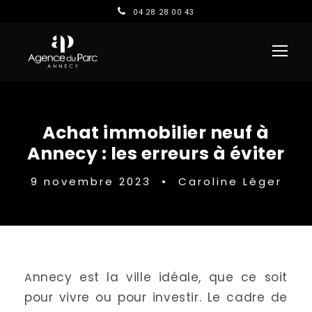
04 28 28 00 43
Achat immobilier neuf à
Annecy : les erreurs à éviter
9 novembre 2023
•
Caroline Léger
nnecy est la ville idéale, que ce soit
A
pour vivre ou pour investir. Le cadre de