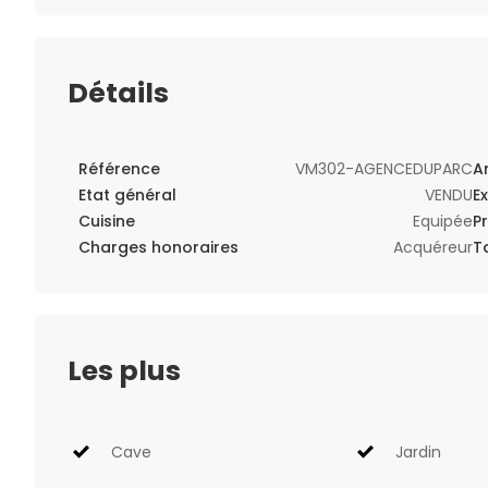
Détails
Référence
VM302-AGENCEDUPARC
A
Etat général
VENDU
E
Cuisine
Equipée
P
Charges honoraires
Acquéreur
T
Les plus
Cave
Jardin