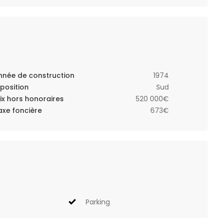
nnée de construction
1974
xposition
Sud
rix hors honoraires
520 000€
axe foncière
673€
Parking