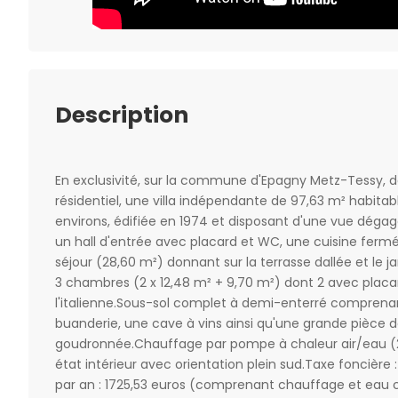
Description
En exclusivité, sur la commune d'Epagny Metz-Tessy, d
résidentiel, une villa indépendante de 97,63 m² habitabl
environs, édifiée en 1974 et disposant d'une vue dég
un hall d'entrée avec placard et WC, une cuisine fermé
séjour (28,60 m²) donnant sur la terrasse dallée et le 
3 chambres (2 x 12,48 m² + 9,70 m²) dont 2 avec placa
l'italienne.Sous-sol complet à demi-enterré comprenan
buanderie, une cave à vins ainsi qu'une grande pièce
goudronnée.Chauffage par pompe à chaleur air/eau (201
état intérieur avec orientation plein sud.Taxe foncière 
par an : 1725,53 euros (comprenant chauffage et ea