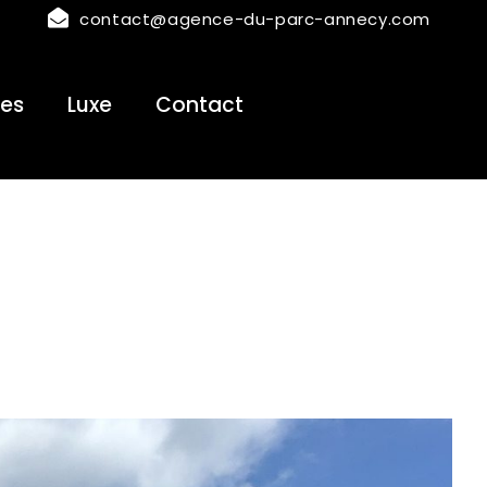
contact@agence-du-parc-annecy.com
es
Luxe
Contact