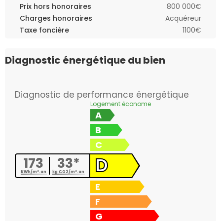
Prix hors honoraires
800 000€
Charges honoraires
Acquéreur
Taxe foncière
1100€
Diagnostic énergétique du bien
Diagnostic de performance énergétique
Logement économe
A
B
C
D
173
33*
KWh/m².an
kg CO2/m².an
E
F
G