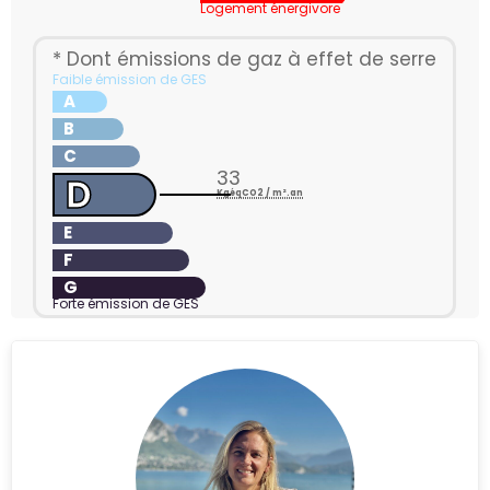
Logement énergivore
* Dont émissions de gaz à effet de serre
Faible émission de GES
A
B
C
33
D
KgéqCO2 / m².an
E
F
G
Forte émission de GES