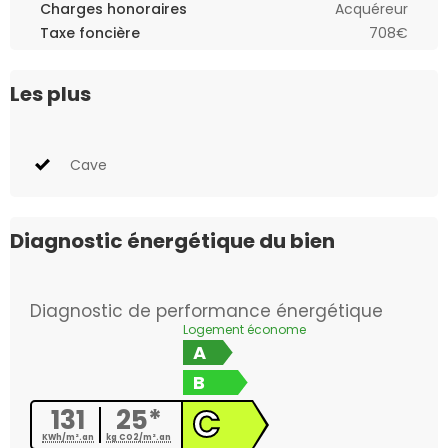
Charges honoraires
Acquéreur
Taxe foncière
708€
Les plus
Cave
Diagnostic énergétique du bien
Diagnostic de performance énergétique
Logement économe
A
B
C
131
25*
KWh/m².an
kg CO2/m².an