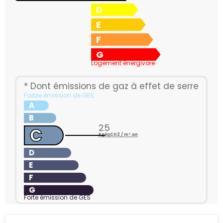
D
E
F
G
Logement énergivore
* Dont émissions de gaz à effet de serre
Faible émission de GES
A
B
25
C
KgéqCO2 / m².an
D
E
F
G
Forte émission de GES