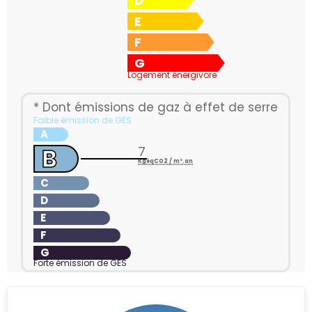
D
E
F
G
Logement énergivore
* Dont émissions de gaz à effet de serre
Faible émission de GES
A
B
7
KgéqCO2 / m².an
C
D
E
F
G
Forte émission de GES