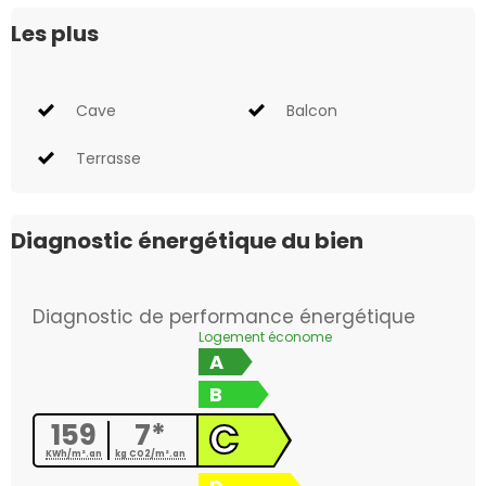
Les plus
Cave
Balcon
Terrasse
Diagnostic énergétique du bien
Diagnostic de performance énergétique
Logement économe
A
B
C
159
7*
KWh/m².an
kg CO2/m².an