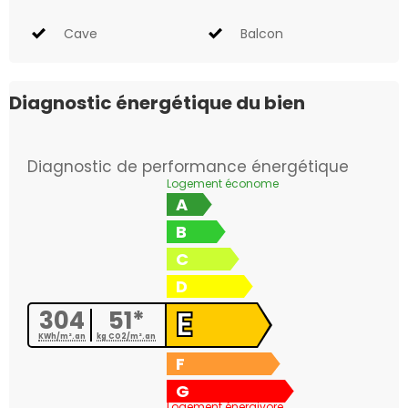
Cave
Balcon
Diagnostic énergétique du bien
Diagnostic de performance énergétique
Logement économe
A
B
C
D
E
304
51*
KWh/m².an
kg CO2/m².an
F
G
Logement énergivore