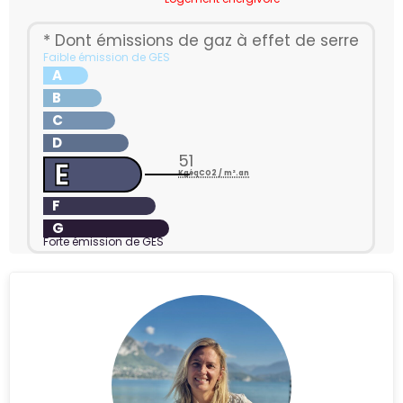
* Dont émissions de gaz à effet de serre
Faible émission de GES
A
B
C
D
51
E
KgéqCO2 / m².an
F
G
Forte émission de GES