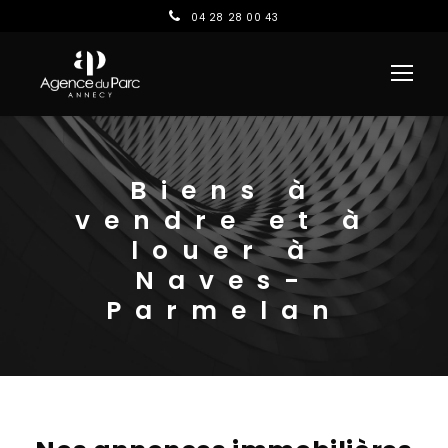
04 28 28 00 43
Biens à
vendre et à
louer à
Naves-
Parmelan