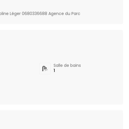
roline Léger 0680336688 Agence du Parc
s
Salle de bains
1