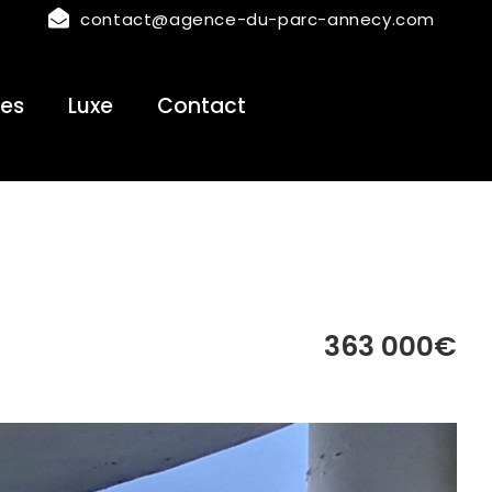
contact@agence-du-parc-annecy.com
es
Luxe
Contact
363 000€