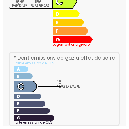
C
99
18*
KWh/m².an
kg CO2/m².an
D
E
F
G
Logement énergivore
* Dont émissions de gaz à effet de serre
Faible émission de GES
A
B
18
C
KgéqCO2 / m².an
D
E
F
G
Forte émission de GES